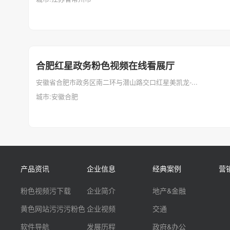
合肥红星政务粉色视频在线看展厅
安徽省合肥市政务区南二环与潜山路交口红星美凯龙-...
城市:安徽合肥
产品资讯
企业信息
经典案例
营
粉色视频污下载
企业简介
地产&金融
黄色网站污污污粉色
企业视频
交通
软件导航
发展历程
政府&办公