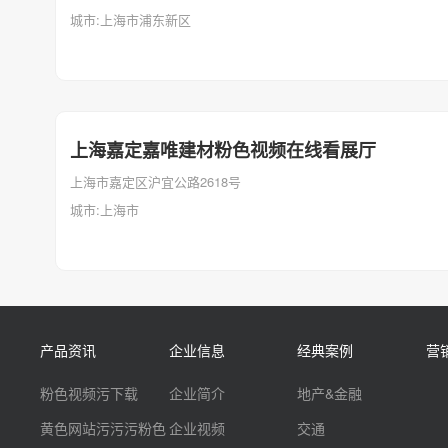
城市:上海市浦东新区
上海嘉定嘉唯建材粉色视频在线看展厅
上海市嘉定区沪宜公路2618号
城市:上海市
产品资讯
企业信息
经典案例
营
粉色视频污下载
企业简介
地产&金融
黄色网站污污污粉色
企业视频
交通